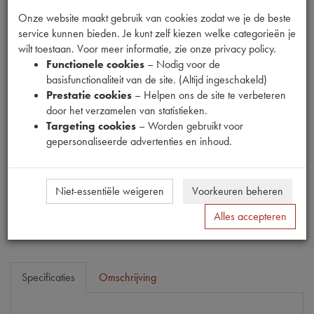
Onze website maakt gebruik van cookies zodat we je de beste
service kunnen bieden. Je kunt zelf kiezen welke categorieën je
wilt toestaan. Voor meer informatie, zie onze privacy policy.
Functionele cookies
– Nodig voor de
Fabrikant
basisfunctionaliteit van de site. (Altijd ingeschakeld)
MPM
Prestatie cookies
– Helpen ons de site te verbeteren
door het verzamelen van statistieken.
Productnummer
Targeting cookies
– Worden gebruikt voor
1910103
gepersonaliseerde advertenties en inhoud.
Prijs
€
53
,
37
(
€
44
,
11
excl. btw
)
Niet-essentiële weigeren
Voorkeuren beheren
Bestel
Alles accepteren
Specificaties
Omschrijving