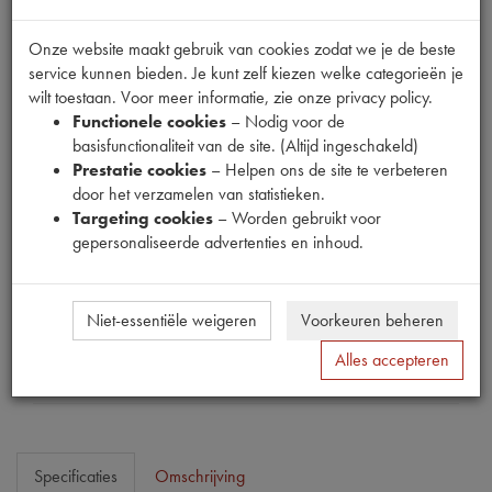
Onze website maakt gebruik van cookies zodat we je de beste
service kunnen bieden. Je kunt zelf kiezen welke categorieën je
wilt toestaan. Voor meer informatie, zie onze privacy policy.
Fabrikant
Functionele cookies
– Nodig voor de
basisfunctionaliteit van de site. (Altijd ingeschakeld)
MPM
Prestatie cookies
– Helpen ons de site te verbeteren
Productnummer
door het verzamelen van statistieken.
1910065
Targeting cookies
– Worden gebruikt voor
gepersonaliseerde advertenties en inhoud.
Prijs
€
81
,
23
(
€
67
,
13
excl. btw
)
Dit product kan op dit moment niet besteld worden
Niet-essentiële weigeren
Voorkeuren beheren
Mail ons
Alles accepteren
Specificaties
Omschrijving