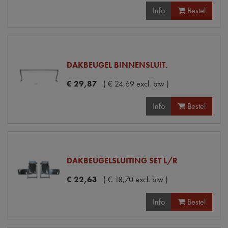
Info
Bestel
DAKBEUGEL BINNENSLUIT.
€
29
,
87
(
€
24
,
69
excl. btw
)
Info
Bestel
DAKBEUGELSLUITING SET L/R
€
22
,
63
(
€
18
,
70
excl. btw
)
Info
Bestel