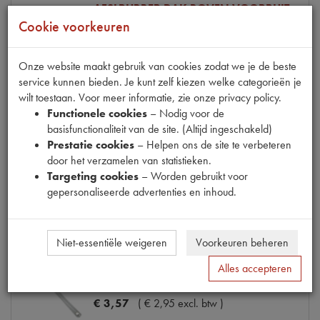
AFSLRUBBER DAK BOVEN VOORRUIT
Cookie voorkeuren
€
14
,
12
(
€
11
,
67
excl. btw
)
Onze website maakt gebruik van cookies zodat we je de beste
Info
Bestel
service kunnen bieden. Je kunt zelf kiezen welke categorieën je
wilt toestaan. Voor meer informatie, zie onze privacy policy.
Functionele cookies
– Nodig voor de
basisfunctionaliteit van de site. (Altijd ingeschakeld)
ALU STRIP AFSLRUBBER DAK 897MM
Prestatie cookies
– Helpen ons de site te verbeteren
door het verzamelen van statistieken.
€
22
,
18
(
€
18
,
33
excl. btw
)
Targeting cookies
– Worden gebruikt voor
gepersonaliseerde advertenties en inhoud.
Info
Bestel
Niet-essentiële weigeren
Voorkeuren beheren
Alles accepteren
DAKBAND ACHTER (GRIJS)
€
3
,
57
(
€
2
,
95
excl. btw
)