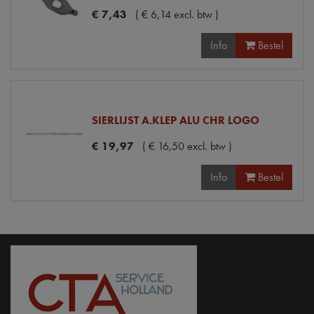
€
7
,
43
(
€
6
,
14
excl. btw
)
Info
Bestel
SIERLIJST A.KLEP ALU CHR LOGO
€
19
,
97
(
€
16
,
50
excl. btw
)
Info
Bestel