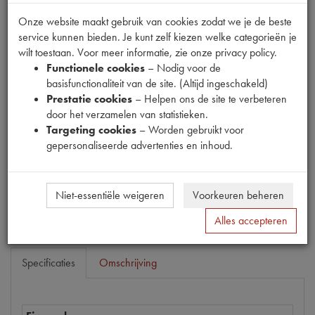
Onze website maakt gebruik van cookies zodat we je de beste
service kunnen bieden. Je kunt zelf kiezen welke categorieën je
wilt toestaan. Voor meer informatie, zie onze privacy policy.
Fabrikant
Functionele cookies
– Nodig voor de
basisfunctionaliteit van de site. (Altijd ingeschakeld)
Productnummer
Prestatie cookies
– Helpen ons de site te verbeteren
1820020
door het verzamelen van statistieken.
Targeting cookies
– Worden gebruikt voor
Prijs
gepersonaliseerde advertenties en inhoud.
€
19
,
70
(
€
16
,
28
excl. btw
)
Bestel
Niet-essentiële weigeren
Voorkeuren beheren
Alles accepteren
Specificaties
Omschrijving