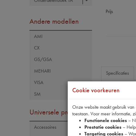
Onderdelenboek TA
Prijs
Andere modellen
AMI
CX
GS/GSA
MEHARI
Specificaties
VISA
Cookie voorkeuren
SM
Eigenschap
Model Citroën
Onze website maakt gebruik van co
Universele producten
toestaan. Voor meer informatie, zi
OE Citroën
Functionele cookies
– No
Codes
Prestatie cookies
– Helpe
Accessoires
Targeting cookies
– Wor