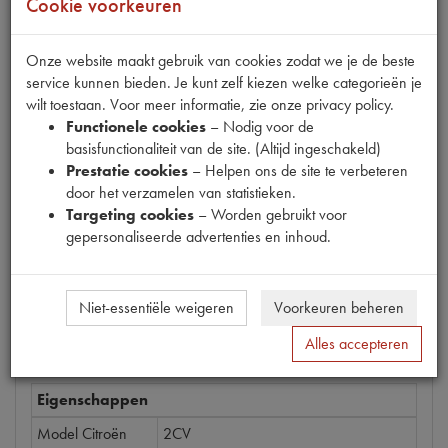
Cookie voorkeuren
Onze website maakt gebruik van cookies zodat we je de beste
service kunnen bieden. Je kunt zelf kiezen welke categorieën je
Productnummer
wilt toestaan. Voor meer informatie, zie onze privacy policy.
1680255
Functionele cookies
– Nodig voor de
basisfunctionaliteit van de site. (Altijd ingeschakeld)
Prijs
Prestatie cookies
– Helpen ons de site te verbeteren
€
8
,
62
(
€
7
,
12
excl. btw
)
door het verzamelen van statistieken.
Targeting cookies
– Worden gebruikt voor
Bestel
gepersonaliseerde advertenties en inhoud.
Niet-essentiële weigeren
Voorkeuren beheren
Specificaties
Omschrijving
Alles accepteren
Eigenschappen
Model Citroën
2CV