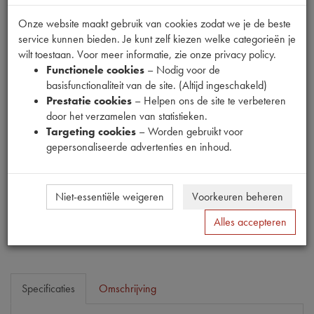
Onze website maakt gebruik van cookies zodat we je de beste
service kunnen bieden. Je kunt zelf kiezen welke categorieën je
wilt toestaan. Voor meer informatie, zie onze privacy policy.
Fabrikant
Functionele cookies
– Nodig voor de
basisfunctionaliteit van de site. (Altijd ingeschakeld)
Productnummer
Prestatie cookies
– Helpen ons de site te verbeteren
1540597
door het verzamelen van statistieken.
Targeting cookies
– Worden gebruikt voor
Prijs
gepersonaliseerde advertenties en inhoud.
€
47
,
50
(
€
39
,
26
excl. btw
)
Dit product kan op dit moment niet besteld worden
Niet-essentiële weigeren
Voorkeuren beheren
Mail ons
Alles accepteren
Specificaties
Omschrijving