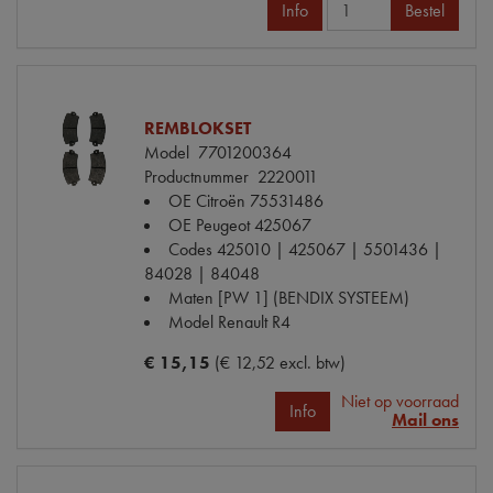
Info
Bestel
REMBLOKSET
Model
7701200364
Productnummer
2220011
OE Citroën
75531486
OE Peugeot
425067
Codes
425010 | 425067 | 5501436 |
84028 | 84048
Maten
[PW 1] (BENDIX SYSTEEM)
Model Renault
R4
€ 15,15
(€ 12,52 excl. btw)
Niet op voorraad
Info
Mail ons