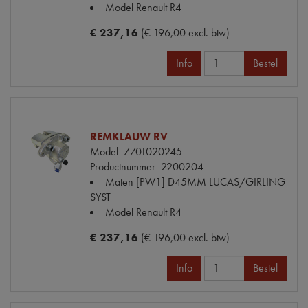
Model Renault
R4
€ 237,16
(€ 196,00 excl. btw)
Info
Bestel
REMKLAUW RV
Model
7701020245
Productnummer
2200204
Maten
[PW1] D45MM LUCAS/GIRLING
SYST
Model Renault
R4
€ 237,16
(€ 196,00 excl. btw)
Info
Bestel