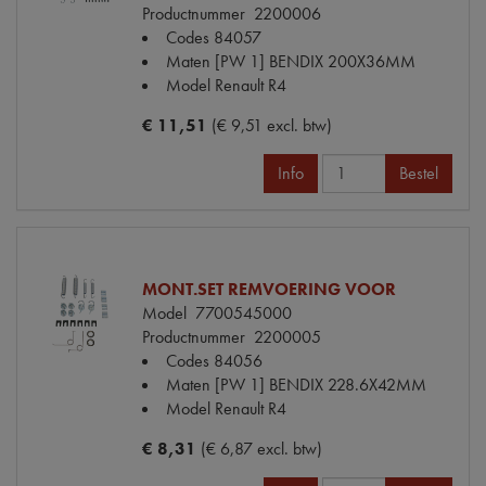
Productnummer
2200006
Codes
84057
Maten
[PW 1] BENDIX 200X36MM
Model Renault
R4
€ 11,51
(€ 9,51 excl. btw)
Info
Bestel
MONT.SET REMVOERING VOOR
Model
7700545000
Productnummer
2200005
Codes
84056
Maten
[PW 1] BENDIX 228.6X42MM
Model Renault
R4
€ 8,31
(€ 6,87 excl. btw)