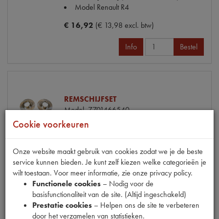
Model Renault
R4
€ 16,92
(€ 13,98 excl. btw)
Info
Bestel
REMSCHIJFSET
Model
7701466540
Productnummer
2240010
Cookie voorkeuren
Codes
7700502515 | 7701466540 |
84020
Onze website maakt gebruik van cookies zodat we je de beste
Maten
[PW 1] Ø 228x10mm
service kunnen bieden. Je kunt zelf kiezen welke categorieën je
Model Renault
R4
wilt toestaan. Voor meer informatie, zie onze privacy policy.
€ 40,50
(€ 33,47 excl. btw)
Functionele cookies
– Nodig voor de
basisfunctionaliteit van de site. (Altijd ingeschakeld)
Info
Bestel
Prestatie cookies
– Helpen ons de site te verbeteren
door het verzamelen van statistieken.