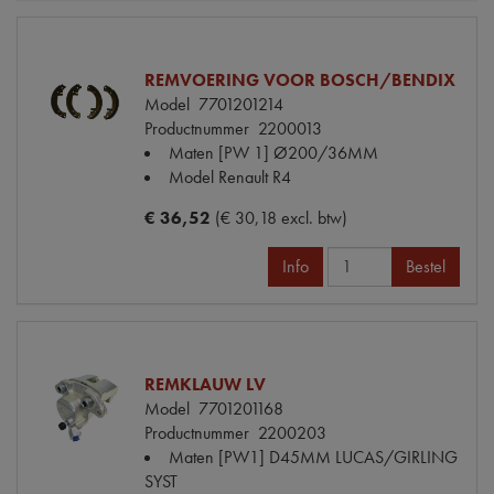
REMVOERING VOOR BOSCH/BENDIX
Model
7701201214
Productnummer
2200013
Maten
[PW 1] Ø200/36MM
Model Renault
R4
€ 36,52
(€ 30,18 excl. btw)
Info
Bestel
REMKLAUW LV
Model
7701201168
Productnummer
2200203
Maten
[PW1] D45MM LUCAS/GIRLING
SYST