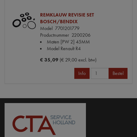
REMKLAUW REVISIE SET
BOSCH/BENDIX
Model
7701201779
Productnummer
2200206
Maten
[PW 2] 45MM
Model Renault
R4
€ 35,09
(€ 29,00 excl. btw)
Info
Bestel