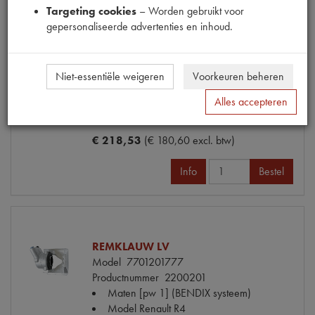
Targeting cookies
– Worden gebruikt voor
gepersonaliseerde advertenties en inhoud.
REMKLAUW RV
Model
7701201778
Niet-essentiële weigeren
Voorkeuren beheren
Productnummer
2200202
Maten
[pw 1] (BENDIX systeem)
Alles accepteren
Model Renault
R4
€ 218,53
(€ 180,60 excl. btw)
Info
Bestel
REMKLAUW LV
Model
7701201777
Productnummer
2200201
Maten
[pw 1] (BENDIX systeem)
Model Renault
R4