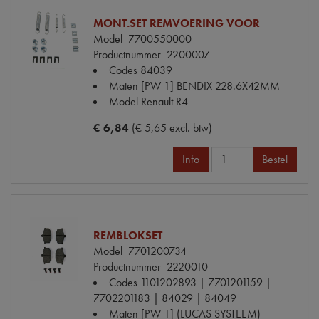
MONT.SET REMVOERING VOOR
Model
7700550000
Productnummer
2200007
Codes
84039
Maten
[PW 1] BENDIX 228.6X42MM
Model Renault
R4
€ 6,84
(€ 5,65 excl. btw)
Info
Bestel
REMBLOKSET
Model
7701200734
Productnummer
2220010
Codes
1101202893 | 7701201159 |
7702201183 | 84029 | 84049
Maten
[PW 1] (LUCAS SYSTEEM)