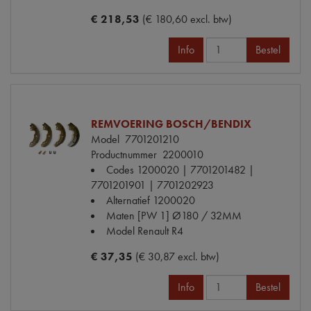
€ 218,53
(€ 180,60 excl. btw)
Info
Bestel
REMVOERING BOSCH/BENDIX
Model
7701201210
Productnummer
2200010
Codes
1200020 | 7701201482 |
7701201901 | 7701202923
Alternatief
1200020
Maten
[PW 1] Ø180 / 32MM
Model Renault
R4
€ 37,35
(€ 30,87 excl. btw)
Info
Bestel