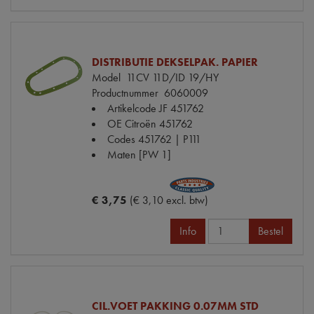
DISTRIBUTIE DEKSELPAK. PAPIER
Model
11CV 11D/ID 19/HY
Productnummer
6060009
Artikelcode JF
451762
OE Citroën
451762
Codes
451762 | P111
Maten
[PW 1]
€ 3,75
(€ 3,10 excl. btw)
Info
Bestel
CIL.VOET PAKKING 0.07MM STD