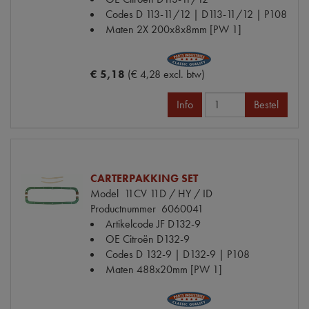
Codes
D 113-11/12 | D113-11/12 | P108
Maten
2X 200x8x8mm [PW 1]
€ 5,18
(€ 4,28 excl. btw)
Info
Bestel
CARTERPAKKING SET
Model
11CV 11D / HY / ID
Productnummer
6060041
Artikelcode JF
D132-9
OE Citroën
D132-9
Codes
D 132-9 | D132-9 | P108
Maten
488x20mm [PW 1]