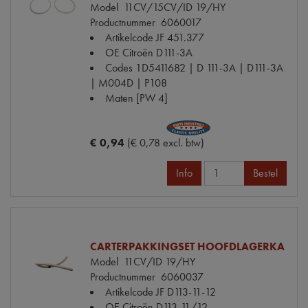
Model
11CV/15CV/ID 19/HY
Productnummer
6060017
Artikelcode JF
451.377
OE Citroën
D111-3A
Codes
1D5411682 | D 111-3A | D111-3A
| M004D | P108
Maten
[PW 4]
€ 0,94
(€ 0,78 excl. btw)
Info
Bestel
CARTERPAKKINGSET HOOFDLAGERKA
Model
11CV/ID 19/HY
Productnummer
6060037
Artikelcode JF
D113-11-12
OE Citroën
D113-11/12