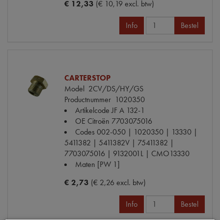
€ 12,33
(€ 10,19 excl. btw)
Info
Bestel
CARTERSTOP
Model
2CV/DS/HY/GS
Productnummer
1020350
Artikelcode JF
A 132-1
OE Citroën
7703075016
Codes
002-050 | 1020350 | 13330 |
5411382 | 5411382V | 75411382 |
7703075016 | 9132001L | CMO13330
Maten
[PW 1]
€ 2,73
(€ 2,26 excl. btw)
Info
Bestel