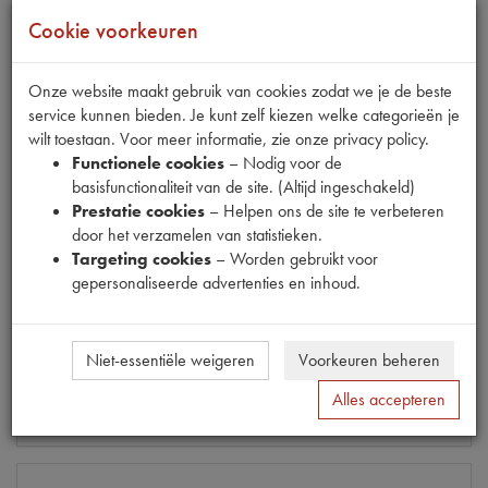
Cookie voorkeuren
CARTERSTOPRING 16MM (HOL)
Onze website maakt gebruik van cookies zodat we je de beste
Model
2CV/DS/ID19/HY/GS/11CV 11D
service kunnen bieden. Je kunt zelf kiezen welke categorieën je
Productnummer
1020360
wilt toestaan. Voor meer informatie, zie onze privacy policy.
OE Citroën
221907
Functionele cookies
– Nodig voor de
OE Peugeot
221907
basisfunctionaliteit van de site. (Altijd ingeschakeld)
Codes
031338 | 10001 | 221907 |
Prestatie cookies
– Helpen ons de site te verbeteren
22478009 | 22478009K | 2454-S | 2457-
door het verzamelen van statistieken.
S | 2478-S | 968.330 DEM6.26 | M023D
Targeting cookies
– Worden gebruikt voor
| P11 | P1331 | PA 3165 | ZD9247800U
gepersonaliseerde advertenties en inhoud.
Maten
[PW 1]
Model Renault
R4
Niet-essentiële weigeren
Voorkeuren beheren
€ 0,18
(€ 0,15 excl. btw)
Alles accepteren
Info
Bestel