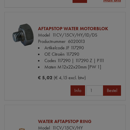
AFTAPSTOP WATER MOTORBLOK
Model
11CV/15CV/HY/ID/DS
Productnummer
6020013
Artikelcode JF
117290
OE Citroën
117290
Codes
117290 | 117290 Z | P111
Maten
M12x22x20mm [PW 1]
€ 5,02
(€ 4,15 excl. btw)
Info
Bestel
WATER AFTAPSTOP RING
Model
11CV/15CV/HY