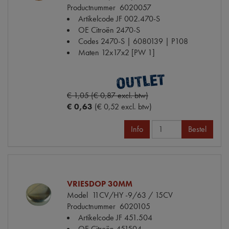
Productnummer
6020057
Artikelcode JF
002.470-S
OE Citroën
2470-S
Codes
2470-S | 6080139 | P108
Maten
12x17x2 [PW 1]
€ 1,05 (€ 0,87 excl. btw)
€ 0,63
(€ 0,52 excl. btw)
Info
Bestel
VRIESDOP 30MM
Model
11CV/HY -9/63 / 15CV
Productnummer
6020105
Artikelcode JF
451.504
OE Citroën
451504