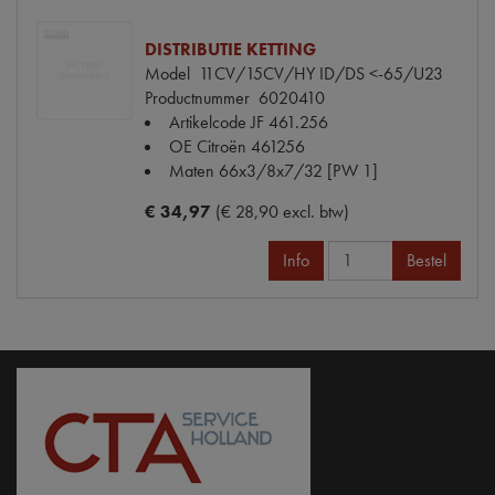
DISTRIBUTIE KETTING
Model
11CV/15CV/HY ID/DS <-65/U23
Productnummer
6020410
Artikelcode JF
461.256
OE Citroën
461256
Maten
66x3/8x7/32 [PW 1]
€ 34,97
(€ 28,90 excl. btw)
Info
Bestel