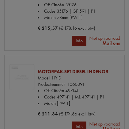
OE Citroën
35176
Codes
35176 | GF 591 | P1
Maten
78mm [PW 1]
€ 215,57
(€ 178,16 excl. btw)
Niet op voorraad
Info
Mail ons
MOTORPAK.SET DIESEL INDENOR
Model
HY D
Productnummer
1060091
OE Citroën
497141
Codes
497141 | ML 497141 | P1
Maten
[PW 1]
€ 211,34
(€ 174,66 excl. btw)
Niet op voorraad
Info
Mail ons