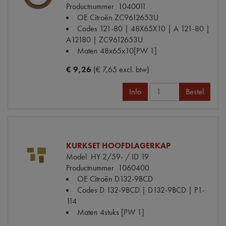
Productnummer
1040011
OE Citroën
ZC9612653U
Codes
121-80 | 48X65X10 | A 121-80 |
A12180 | ZC9612653U
Maten
48x65x10[PW 1]
€ 9,26
(€ 7,65 excl. btw)
Info
Bestel
KURKSET HOOFDLAGERKAP
Model
HY 2/59- / ID 19
Productnummer
1060400
OE Citroën
D132-9BCD
Codes
D 132-9BCD | D132-9BCD | P1-
114
Maten
4stuks [PW 1]