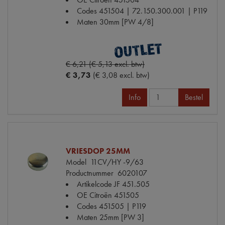
Codes
451504 | 72.150.300.001 | P119
Maten
30mm [PW 4/8]
€ 6,21 (€ 5,13 excl. btw)
€ 3,73
(€ 3,08 excl. btw)
Info
Bestel
VRIESDOP 25MM
Model
11CV/HY -9/63
Productnummer
6020107
Artikelcode JF
451.505
OE Citroën
451505
Codes
451505 | P119
Maten
25mm [PW 3]