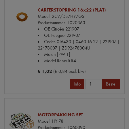
CARTERSTOPRING 16x22 (PLAT)
Model
2CV/DS/HY/GS
Productnummer
1020363
OE Citroën
221907
OE Peugeot
221907
Codes
016430 | 0460 16 22 | 221907 |
22478007 | ZD92478004U
Maten
[PW 1]
Model Renault
R4
€ 1,02
(€ 0,84 excl. btw)
Info
Bestel
MOTORPAKKING SET
Model
HY 78
Productnummer
1060090