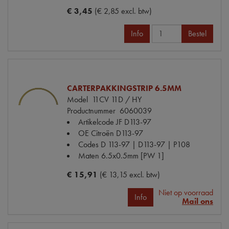
€ 3,45
(€ 2,85 excl. btw)
Info
Bestel
CARTERPAKKINGSTRIP 6.5MM
Model
11CV 11D / HY
Productnummer
6060039
Artikelcode JF
D113-97
OE Citroën
D113-97
Codes
D 113-97 | D113-97 | P108
Maten
6.5x0.5mm [PW 1]
€ 15,91
(€ 13,15 excl. btw)
Niet op voorraad
Info
Mail ons