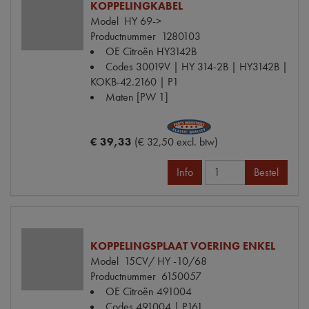
KOPPELINGKABEL
Model
HY 69->
Productnummer
1280103
OE Citroën
HY3142B
Codes
30019V | HY 314-2B | HY3142B |
KOKB-42.2160 | P1
Maten
[PW 1]
€ 39,33
(€ 32,50 excl. btw)
Info
Bestel
KOPPELINGSPLAAT VOERING ENKEL
Model
15CV/ HY -10/68
Productnummer
6150057
OE Citroën
491004
Codes
491004 | P161