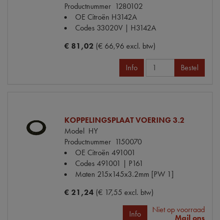
Productnummer
1280102
OE Citroën
H3142A
Codes
33020V | H3142A
€ 81,02
(€ 66,96 excl. btw)
Info
Bestel
KOPPELINGSPLAAT VOERING 3.2
Model
HY
Productnummer
1150070
OE Citroën
491001
Codes
491001 | P161
Maten
215x145x3.2mm [PW 1]
€ 21,24
(€ 17,55 excl. btw)
Niet op voorraad
Info
Mail ons