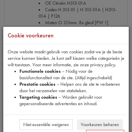
OE Citroën
H313-01A
Codes
H 313-01 | H 313-01A | H313-
01A | P126
Maten
O 215mm. 8x gleuf [PW 1]
€ 84,10
(€ 69,50 excl. btw)
Cookie voorkeuren
Info
Bestel
Onze website maakt gebruik van cookies zodat we je de beste
service kunnen bieden. Je kunt zelf kiezen welke categorieën je
wilt toestaan. Voor meer informatie, zie onze privacy policy.
Functionele cookies
– Nodig voor de
basisfunctionaliteit van de site. (Altijd ingeschakeld)
KOPPELINGSPLAAT
Prestatie cookies
– Helpen ons de site te verbeteren
Model
HY 10/68-
door het verzamelen van statistieken.
Productnummer
1150076
Targeting cookies
– Worden gebruikt voor
OE Citroën
HY313-01B
gepersonaliseerde advertenties en inhoud.
Codes
0685_0207ST | HY 313-01B | HY
313-01B 3.2+ | HY313-01B | P1
Maten
O 215x4x3.2mm [PW 1]
Niet-essentiële weigeren
Voorkeuren beheren
€ 78,59
(€ 64,95 excl. btw)