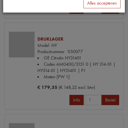
Alles accepteren
Info
Bestel
DRUKLAGER
Model
HY
Productnummer
1150077
OE Citroën
HY31401
Codes
AM0400/3151 0 | HY 314-01 |
HY314-01 | HY31401 | P1
Maten
[PW 1]
€ 179,35
(€ 148,22 excl. btw)
Info
Bestel