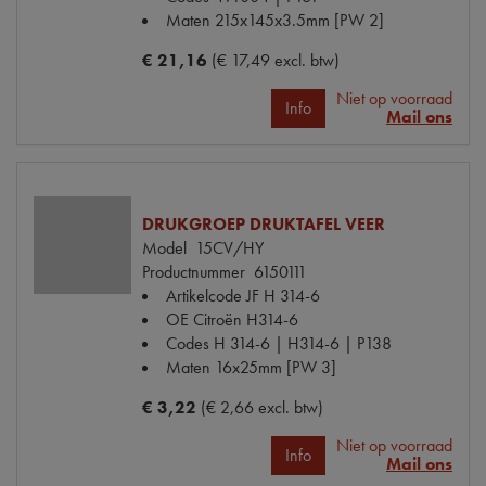
Maten
215x145x3.5mm [PW 2]
€ 21,16
(€ 17,49 excl. btw)
Niet op voorraad
Info
Mail ons
DRUKGROEP DRUKTAFEL VEER
Model
15CV/HY
Productnummer
6150111
Artikelcode JF
H 314-6
OE Citroën
H314-6
Codes
H 314-6 | H314-6 | P138
Maten
16x25mm [PW 3]
€ 3,22
(€ 2,66 excl. btw)
Niet op voorraad
Info
Mail ons