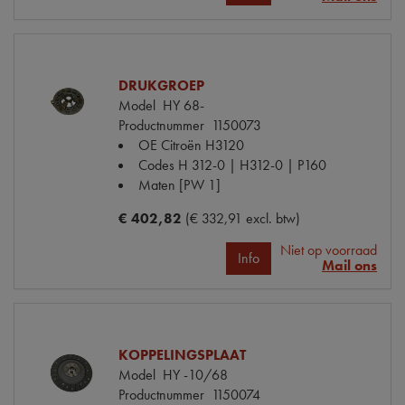
DRUKGROEP
Model
HY 68-
Productnummer
1150073
OE Citroën
H3120
Codes
H 312-0 | H312-0 | P160
Maten
[PW 1]
€ 402,82
(€ 332,91 excl. btw)
Niet op voorraad
Info
Mail ons
KOPPELINGSPLAAT
Model
HY -10/68
Productnummer
1150074