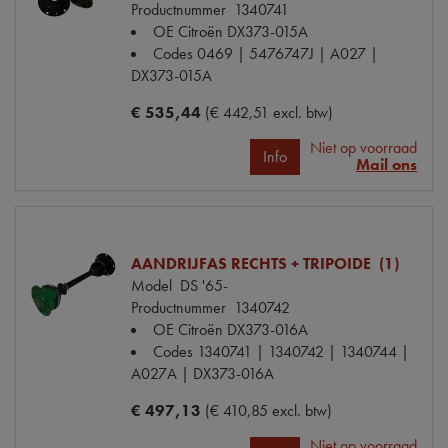
Productnummer
1340741
OE Citroën
DX373-015A
Codes
0469 | 5476747J | A027 |
DX373-015A
€ 535,44
(€ 442,51 excl. btw)
Niet op voorraad
Info
Mail ons
AANDRIJFAS RECHTS + TRIPOIDE (1)
Model
DS '65-
Productnummer
1340742
OE Citroën
DX373-016A
Codes
1340741 | 1340742 | 1340744 |
A027A | DX373-016A
€ 497,13
(€ 410,85 excl. btw)
Niet op voorraad