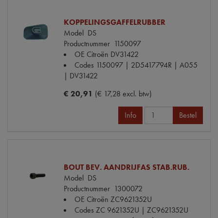
KOPPELINGSGAFFELRUBBER
Model
DS
Productnummer
1150097
OE Citroën
DV31422
Codes
1150097 | 2D5417794R | A055
| DV31422
€ 20,91
(€ 17,28 excl. btw)
Info
Bestel
BOUT BEV. AANDRIJFAS STAB.RUB.
Model
DS
Productnummer
1300072
OE Citroën
ZC9621352U
Codes
ZC 9621352U | ZC9621352U