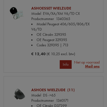
ASHOESSET WIELZIJDE
Model
EVA/XA/XM V6/TD CX
Productnummer
1340365
Model Peugeot
406/605/806/EX
V6/TD
OE Citroën
329395
OE Peugeot
329395
Codes
329395 | 713
€ 12,40
(€ 10,25 excl. btw)
Niet op voorraad
Info
Mail ons
ASHOES WIELZIJDE (11)
Model
DS ->65
Productnummer
1340171
OE Citroën
D37399