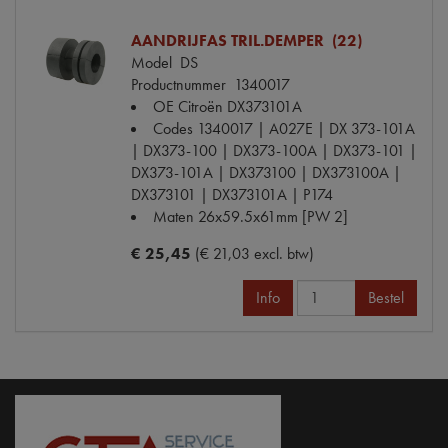
AANDRIJFAS TRIL.DEMPER (22)
Model
DS
Productnummer
1340017
OE Citroën
DX373101A
Codes
1340017 | A027E | DX 373-101A
| DX373-100 | DX373-100A | DX373-101 |
DX373-101A | DX373100 | DX373100A |
DX373101 | DX373101A | P174
Maten
26x59.5x61mm [PW 2]
€ 25,45
(€ 21,03 excl. btw)
Info
Bestel