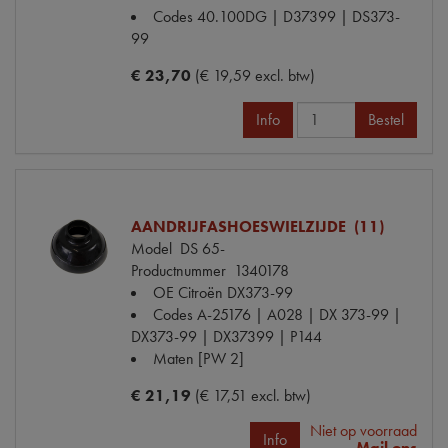
Codes
40.100DG | D37399 | DS373-
99
€ 23,70
(€ 19,59 excl. btw)
Info
Bestel
AANDRIJFASHOESWIELZIJDE (11)
Model
DS 65-
Productnummer
1340178
OE Citroën
DX373-99
Codes
A-25176 | A028 | DX 373-99 |
DX373-99 | DX37399 | P144
Maten
[PW 2]
€ 21,19
(€ 17,51 excl. btw)
Niet op voorraad
Info
Mail ons