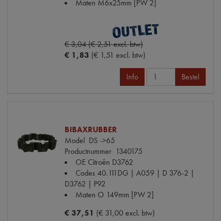
Maten
M6x25mm [PW 2]
€ 3,04 (€ 2,51 excl. btw)
€ 1,83
(€ 1,51 excl. btw)
Info
Bestel
BIBAXRUBBER
Model
DS ->65
Productnummer
1340175
OE Citroën
D3762
Codes
40.111DG | A059 | D 376-2 |
D3762 | P92
Maten
O 149mm [PW 2]
€ 37,51
(€ 31,00 excl. btw)