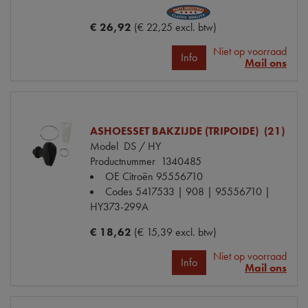
€ 26,92
(€ 22,25 excl. btw)
Niet op voorraad
Info
Mail ons
ASHOESSET BAKZIJDE (TRIPOIDE) (21)
Model
DS / HY
Productnummer
1340485
OE Citroën
95556710
Codes
5417533 | 908 | 95556710 |
HY373-299A
€ 18,62
(€ 15,39 excl. btw)
Niet op voorraad
Info
Mail ons