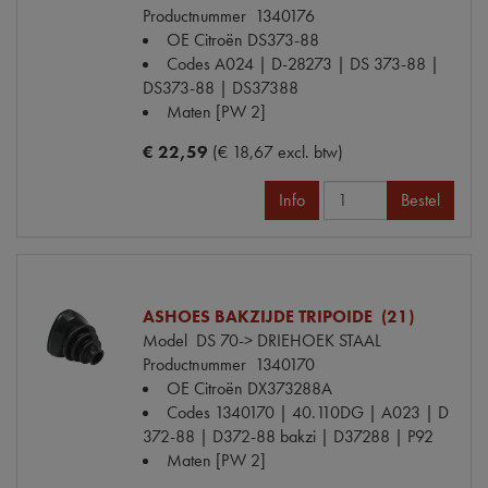
Productnummer
1340176
OE Citroën
DS373-88
Codes
A024 | D-28273 | DS 373-88 |
DS373-88 | DS37388
Maten
[PW 2]
€ 22,59
(€ 18,67 excl. btw)
Info
Bestel
ASHOES BAKZIJDE TRIPOIDE (21)
Model
DS 70-> DRIEHOEK STAAL
Productnummer
1340170
OE Citroën
DX373288A
Codes
1340170 | 40.110DG | A023 | D
372-88 | D372-88 bakzi | D37288 | P92
Maten
[PW 2]