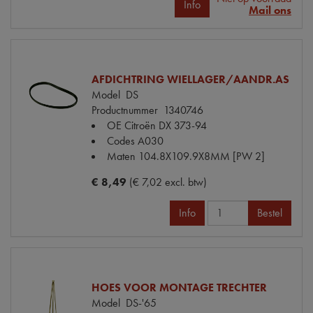
Info
Mail ons
AFDICHTRING WIELLAGER/AANDR.AS
Model
DS
Productnummer
1340746
OE Citroën
DX 373-94
Codes
A030
Maten
104.8X109.9X8MM [PW 2]
€ 8,49
(€ 7,02 excl. btw)
Info
Bestel
HOES VOOR MONTAGE TRECHTER
Model
DS-'65