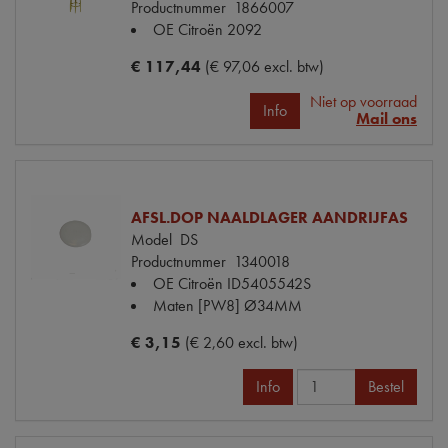
Productnummer
1866007
OE Citroën
2092
€ 117,44
(€ 97,06 excl. btw)
Niet op voorraad
Info
Mail ons
AFSL.DOP NAALDLAGER AANDRIJFAS
Model
DS
Productnummer
1340018
OE Citroën
ID5405542S
Maten
[PW8] Ø34MM
€ 3,15
(€ 2,60 excl. btw)
Info
Bestel