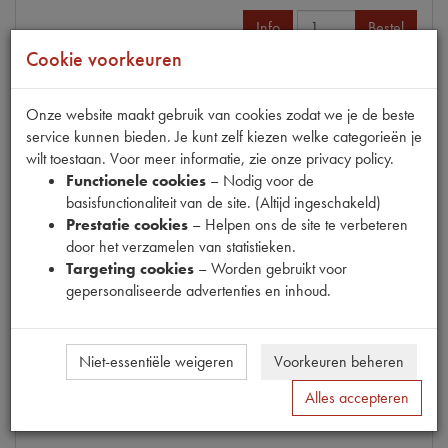
Info
Bestel
Cookie voorkeuren
Onze website maakt gebruik van cookies zodat we je de beste
ASHOES BAKZIJDE TRIPOIDE
service kunnen bieden. Je kunt zelf kiezen welke categorieën je
Model
DS->65 ROND ALU.HUIS
wilt toestaan. Voor meer informatie, zie onze privacy policy.
Productnummer
1340177
Functionele cookies
– Nodig voor de
OE Citroën
D37288
basisfunctionaliteit van de site. (Altijd ingeschakeld)
Codes
1340177 | 1D5409965T | A025
Prestatie cookies
– Helpen ons de site te verbeteren
| D37288 | D5409965T
door het verzamelen van statistieken.
Maten
[PW 2]
Targeting cookies
– Worden gebruikt voor
gepersonaliseerde advertenties en inhoud.
€ 42,51
(€ 35,13 excl. btw)
Niet-essentiële weigeren
Voorkeuren beheren
Info
Bestel
Alles accepteren