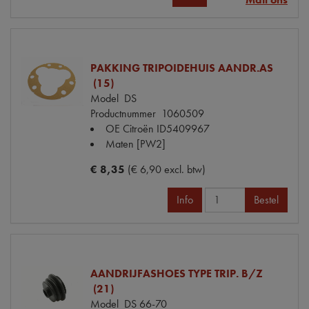
PAKKING TRIPOIDEHUIS AANDR.AS
(15)
Model
DS
Productnummer
1060509
OE Citroën
ID5409967
Maten
[PW2]
€ 8,35
(€ 6,90 excl. btw)
Info
Bestel
AANDRIJFASHOES TYPE TRIP. B/Z
(21)
Model
DS 66-70