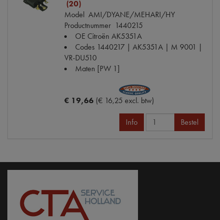
(20)
Model
AMI/DYANE/MEHARI/HY
Productnummer
1440215
OE Citroën
AK5351A
Codes
1440217 | AK5351A | M 9001 |
VR-DU510
Maten
[PW 1]
€ 19,66
(€ 16,25 excl. btw)
Info
Bestel