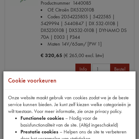
Productnummer
1440085
OE Citroën
DX532010B
Codes
2D5422585S | 5422585 |
5429994 | 5440847 | DX 532-010B |
DX523010B | DX532-010B | DYNAMO DS
70A | E003 | P344
Maten
14V/65am/ [PW 1]
€ 320,65
(€ 265,00 excl. btw)
Info
Bestel
Cookie voorkeuren
Onze website maakt gebruik van cookies zodat we je de beste
V-SNAAR DYNAMO 10x950
service kunnen bieden. Je kunt zelf kiezen welke categorieën je
Model
DS 66-67
wilt toestaan. Voor meer informatie, zie onze privacy policy.
Productnummer
1480950
Functionele cookies
– Nodig voor de
OE Citroën
D2316
basisfunctionaliteit van de site. (Altijd ingeschakeld)
Codes
M050B
Prestatie cookies
– Helpen ons de site te verbeteren
Maten
10X950
door het verzamelen van statistieken.