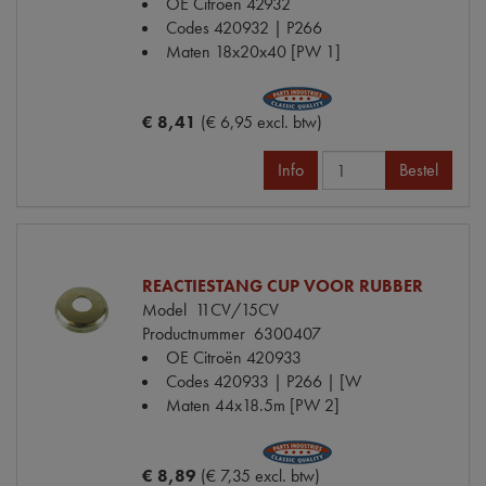
OE Citroën
42932
Codes
420932 | P266
Maten
18x20x40 [PW 1]
€ 8,41
(€ 6,95 excl. btw)
Info
Bestel
REACTIESTANG CUP VOOR RUBBER
Model
11CV/15CV
Productnummer
6300407
OE Citroën
420933
Codes
420933 | P266 | [W
Maten
44x18.5m [PW 2]
€ 8,89
(€ 7,35 excl. btw)