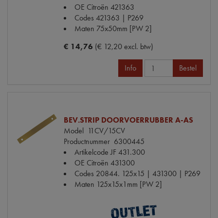
OE Citroën
421363
Codes
421363 | P269
Maten
75x50mm [PW 2]
€ 14,76
(€ 12,20 excl. btw)
Info
Bestel
BEV.STRIP DOORVOERRUBBER A-AS
Model
11CV/15CV
Productnummer
6300445
Artikelcode JF
431.300
OE Citroën
431300
Codes
20844. 125x15 | 431300 | P269
Maten
125x15x1mm [PW 2]