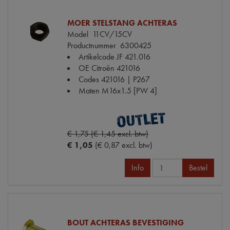
MOER STELSTANG ACHTERAS
Model
11CV/15CV
Productnummer
6300425
Artikelcode JF
421.016
OE Citroën
421016
Codes
421016 | P267
Maten
M16x1.5 [PW 4]
€ 1,75 (€ 1,45 excl. btw)
€ 1,05
(€ 0,87 excl. btw)
Info
Bestel
BOUT ACHTERAS BEVESTIGING