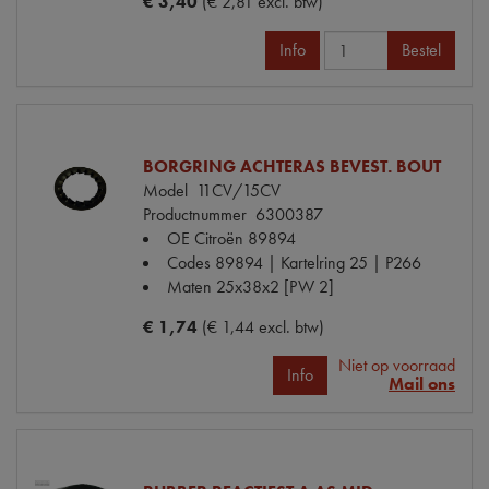
€ 3,40
(€ 2,81 excl. btw)
Info
Bestel
BORGRING ACHTERAS BEVEST. BOUT
Model
11CV/15CV
Productnummer
6300387
OE Citroën
89894
Codes
89894 | Kartelring 25 | P266
Maten
25x38x2 [PW 2]
€ 1,74
(€ 1,44 excl. btw)
Niet op voorraad
Info
Mail ons