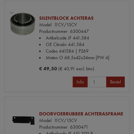
SILENTBLOCK ACHTERAS
Model
11CV/15CV
Productnummer
6300447
Artikelcode JF
441.584
OE Citroën
441.584
Codes
441584 | P269
Maten
O 68.5x42x34mm [PW 4]
€ 49,50
(€ 40,91 excl. btw)
Info
Bestel
DOORVOERRUBBER ACHTERASFRAME
Model
11CV/15CV
Productnummer
6300471
Artikelcode JF
431.300-R