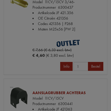
Model
11CV/15CV 3/46-
Productnummer
6300437
Artikelcode JF
421.356
OE Citroën
421356
Codes
421356 | P268
Maten
M25x56 [PW 2]
€ 7,66 (€ 6,33 excl. btw)
€ 4,60
(€ 3,80 excl. btw)
Info
Bestel
AANSLAGRUBBER ACHTERAS
Model
11CV/15CV
Productnummer
6300441
Artikelcode JF
421363