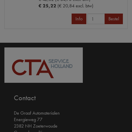
€ 25,22
(€ 20,84 excl. btw)
Info
Bestel
Contact
De Graaf Automaterialen
Energieweg 77
2382 NH Zoeterwoude