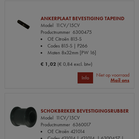
ANKERPLAAT BEVESTIGING TAPEIND
Model
11CV/15CV
Productnummer
6300475
OE Citroën
815-S
Codes
815-S | P266
Maten
8x32mm [PW 16]
€ 1,02
(€ 0,84 excl. btw)
Niet op voorraad
Info
Mail ons
SCHOKBREKER BEVESTIGINGSRUBBER
Model
11CV/15CV
Productnummer
6360017
OE Citroën
421014
Codes
421014 | 421014. | 6300457 |