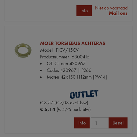
Niet op voorraad
Info
Mail ons
MOER TORSIEBUS ACHTERAS
Model
11CV/15CV
Productnummer
6300415
OE Citroën
420967
Codes
420967 | P266
Maten
42x150 H12mm [PW 4]
€ 8,57 (€ 7,08 excl. btw)
€ 5,14
(€ 4,25 excl. btw)
Info
Bestel