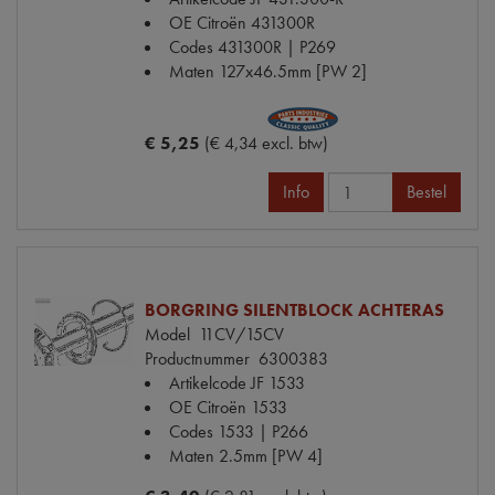
OE Citroën
431300R
Codes
431300R | P269
Maten
127x46.5mm [PW 2]
€ 5,25
(€ 4,34 excl. btw)
Info
Bestel
BORGRING SILENTBLOCK ACHTERAS
Model
11CV/15CV
Productnummer
6300383
Artikelcode JF
1533
OE Citroën
1533
Codes
1533 | P266
Maten
2.5mm [PW 4]