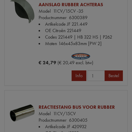
AANSLAG RUBBER ACHTERAS
Model
11CV/15CV -35
Productnummer
6300389
Artikelcode JF
221.449
OE Citroën
221449
Codes
221449 | HB 322 HS | P262
Maten
146x45x83mm [PW 2]
€ 24,79
(€ 20,49 excl. btw)
Info
Bestel
REACTIESTANG BUS VOOR RUBBER
Model
11CV/15CV
Productnummer
6300405
Artikelcode JF
420932