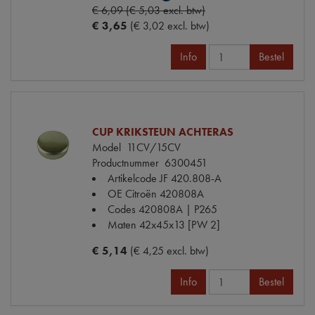
€ 6,09 (€ 5,03 excl. btw)
€ 3,65
(€ 3,02 excl. btw)
Info
Bestel
CUP KRIKSTEUN ACHTERAS
Model
11CV/15CV
Productnummer
6300451
Artikelcode JF
420.808-A
OE Citroën
420808A
Codes
420808A | P265
Maten
42x45x13 [PW 2]
€ 5,14
(€ 4,25 excl. btw)
Info
Bestel