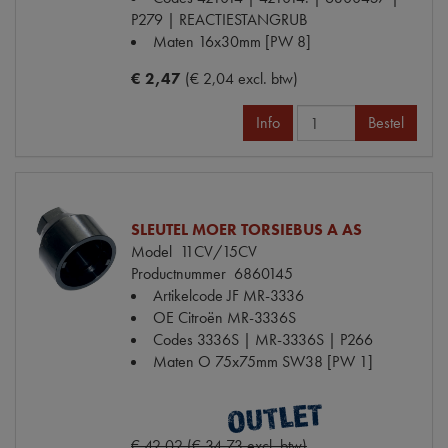
P279 | REACTIESTANGRUB
Maten
16x30mm [PW 8]
€ 2,47
(€ 2,04 excl. btw)
Info
Bestel
SLEUTEL MOER TORSIEBUS A AS
Model
11CV/15CV
Productnummer
6860145
Artikelcode JF
MR-3336
OE Citroën
MR-3336S
Codes
3336S | MR-3336S | P266
Maten
O 75x75mm SW38 [PW 1]
€ 42,02 (€ 34,73 excl. btw)