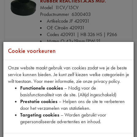
RUBBER REACTIEST.A.AS MID.
Model
11CV/15CV
Productnummer
6300403
Artikelcode JF
420931
OE Citroën
420931
Codes
420931 | HB 326 HS | P266
Maten
O 43x19mm [PW 2]
Cookie voorkeuren
€ 8,77
(€ 7,25 excl. btw)
Info
Bestel
Onze website maakt gebruik van cookies zodat we je de beste
service kunnen bieden. Je kunt zelf kiezen welke categorieën je
wilt toestaan. Voor meer informatie, zie onze privacy policy.
Functionele cookies
– Nodig voor de
basisfunctionaliteit van de site. (Altijd ingeschakeld)
BOUT ACHTERAS BEVESTIGING
Prestatie cookies
– Helpen ons de site te verbeteren
Model
11CV/15CV
door het verzamelen van statistieken.
Productnummer
6300409
Targeting cookies
– Worden gebruikt voor
OE Citroën
420936
gepersonaliseerde advertenties en inhoud.
Codes
420936 | P266
Maten
M12x68mm [PW 2]