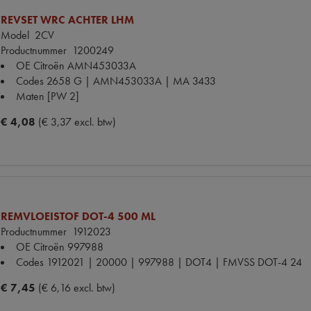
REVSET WRC ACHTER LHM
Model
2CV
Productnummer
1200249
OE Citroën
AMN453033A
Codes
2658 G | AMN453033A | MA 3433
Maten
[PW 2]
€ 4,08
(€ 3,37 excl. btw)
REMVLOEISTOF DOT-4 500 ML
Productnummer
1912023
OE Citroën
997988
Codes
1912021 | 20000 | 997988 | DOT4 | FMVSS DOT-4 24
€ 7,45
(€ 6,16 excl. btw)