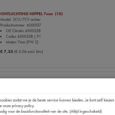
ONTLUCHTING NIPPEL 7mm (10)
Model
2CV/7CV achter
Productnummer
6200157
OE Citroën
430025B
Codes
430025B | P1
Maten
7mm [PW 2]
€ 7,33
(€ 6,06 excl. btw)
BOUT WRC BEVESTIGING
Model
11CV/15CV/2CV
Productnummer
6200149
okies zodat we je de beste service kunnen bieden. Je kunt zelf kiezen 
Artikelcode JF
000.302-S
e onze privacy policy.
OE Citroën
302-S
dig voor de basisfunctionaliteit van de site. (Altijd ingeschakeld)
Codes
302-S | 303-S | P230