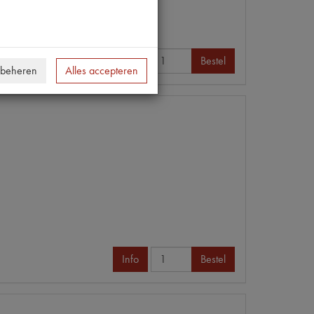
Info
Bestel
 beheren
Alles accepteren
Info
Bestel