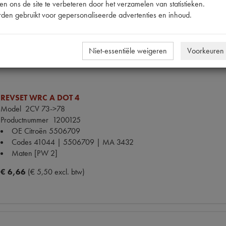
n ons de site te verbeteren door het verzamelen van statistieken.
Maten
M6x12 [PW 8]
den gebruikt voor gepersonaliseerde advertenties en inhoud.
€ 0,34
(€ 0,28 excl. btw)
Niet-essentiële weigeren
Voorkeuren
REVSET WRC A DOT 4
Model
2CV 73->78
Productnummer
1200125
OE Citroën
5506709
Codes
41044 | 5506709 | MA 3432
Maten
[PW 2]
€ 6,66
(€ 5,50 excl. btw)