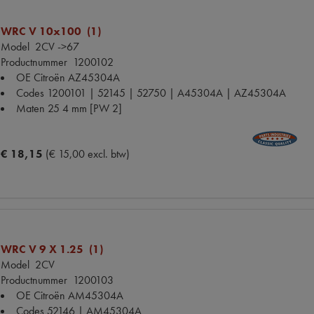
WRC V 10x100 (1)
Model
2CV ->67
Productnummer
1200102
OE Citroën
AZ45304A
Codes
1200101 | 52145 | 52750 | A45304A | AZ45304A
Maten
25 4 mm [PW 2]
€ 18,15
(€ 15,00 excl. btw)
WRC V 9 X 1.25 (1)
Model
2CV
Productnummer
1200103
OE Citroën
AM45304A
Codes
52146 | AM45304A