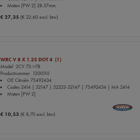
Maten
[PW 2] 28.57mm
€ 27,35
(€ 22,60 excl. btw)
WRC V 8 X 1.25 DOT 4 (1)
Model
2CV 73->78
Productnummer
1200110
OE Citroën
75492434
Codes
2414 | 52147 | 52223-52147 | 75492434 | MA 2414
Maten
[PW 2]
€ 10,53
(€ 8,70 excl. btw)