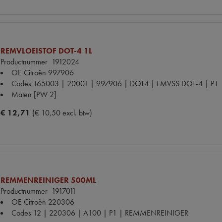
REMVLOEISTOF DOT-4 1L
Productnummer
1912024
OE Citroën
997906
Codes
165003 | 20001 | 997906 | DOT4 | FMVSS DOT-4 | P1
Maten
[PW 2]
€ 12,71
(€ 10,50 excl. btw)
REMMENREINIGER 500ML
Productnummer
1917011
OE Citroën
220306
Codes
12 | 220306 | A100 | P1 | REMMENREINIGER