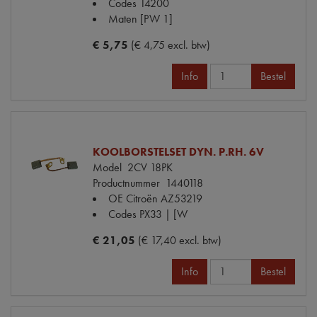
Codes
14200
Maten
[PW 1]
€ 5,75
(€ 4,75 excl. btw)
Info
Bestel
KOOLBORSTELSET DYN. P.RH. 6V
Model
2CV 18PK
Productnummer
1440118
OE Citroën
AZ53219
Codes
PX33 | [W
€ 21,05
(€ 17,40 excl. btw)
Info
Bestel