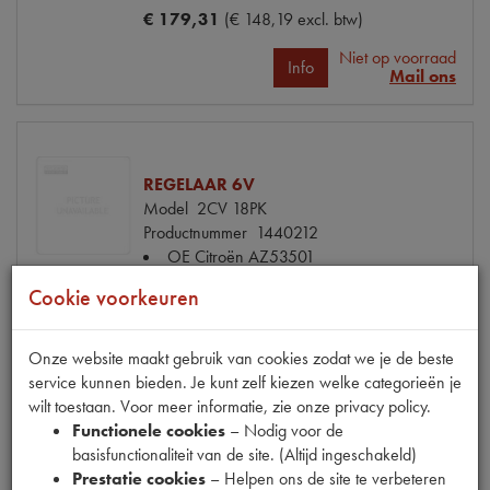
€ 179,31
(€ 148,19 excl. btw)
Niet op voorraad
Info
Mail ons
REGELAAR 6V
Model
2CV 18PK
Productnummer
1440212
OE Citroën
AZ53501
Codes
009800
Cookie voorkeuren
Maten
[PW 1]
€ 179,31
(€ 148,19 excl. btw)
Onze website maakt gebruik van cookies zodat we je de beste
service kunnen bieden. Je kunt zelf kiezen welke categorieën je
Niet op voorraad
Info
Mail ons
wilt toestaan. Voor meer informatie, zie onze privacy policy.
Functionele cookies
– Nodig voor de
basisfunctionaliteit van de site. (Altijd ingeschakeld)
Prestatie cookies
– Helpen ons de site te verbeteren