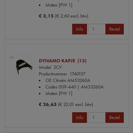
Maten
[PW 1]
€ 3,15
(€ 2,60 excl. btw)
Info
Bestel
DYNAMO KAPJE (13)
Model
2CV
Productnummer
1740157
OE Citroën
AM53260A
Codes
009-440 | AM53260A
Maten
[PW 1]
€ 26,63
(€ 22,01 excl. btw)
Info
Bestel