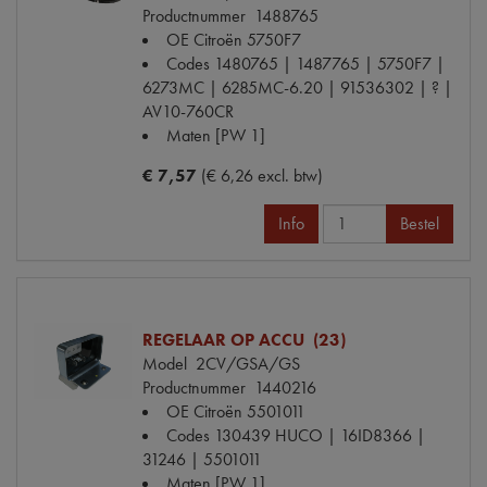
Productnummer
1488765
OE Citroën
5750F7
Codes
1480765 | 1487765 | 5750F7 |
6273MC | 6285MC-6.20 | 91536302 | ? |
AV10-760CR
Maten
[PW 1]
€ 7,57
(€ 6,26 excl. btw)
Info
Bestel
REGELAAR OP ACCU (23)
Model
2CV/GSA/GS
Productnummer
1440216
OE Citroën
5501011
Codes
130439 HUCO | 16ID8366 |
31246 | 5501011
Maten
[PW 1]