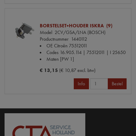
BORSTELSET+HOUDER ISKRA (9)
Model
2CV/GSA/LNA (BOSCH)
Productnummer
1440112
OE Citroën
75512011
Codes
16.905.114 | 75512011 | I 25650
Maten
[PW 1]
€ 13,15
(€ 10,87 excl. btw)
Info
Bestel