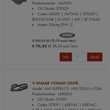
Productnummer
1447010
OE Citroën
5705Z9
Codes
433351 | 5473145 | 5705Z9 |
BNL5321214R | IA 0021 | MII | SE-55660
Maten
30Amp [PW 1]
€ 88,03 (€ 72,75 excl. btw)
€ 70,42
(€ 58,20 excl. btw)
Info
Bestel
V-SNAAR 10X600 CENTR.
Model
AMI SUPER/CX ->80/DS'65->/GSA
Productnummer
1480610
OE Citroën
5750F1
Codes
5750F1 | 6281MC | 6281MC-