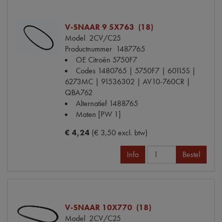
V-SNAAR 9 5X763 (18)
Model
2CV/C25
Productnummer
1487765
OE Citroën
5750F7
Codes
1480765 | 5750F7 | 60115S |
6273MC | 91536302 | AV10-760CR |
QBA762
Alternatief
1488765
Maten
[PW 1]
€ 4,24
(€ 3,50 excl. btw)
Info
Bestel
V-SNAAR 10X770 (18)
Model
2CV/C25