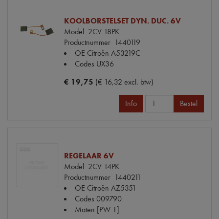
KOOLBORSTELSET DYN. DUC. 6V
Model
2CV 18PK
Productnummer
1440119
OE Citroën
A53219C
Codes
UX36
€ 19,75
(€ 16,32 excl. btw)
Info
Bestel
REGELAAR 6V
Model
2CV 14PK
Productnummer
1440211
OE Citroën
AZ5351
Codes
009790
Maten
[PW 1]