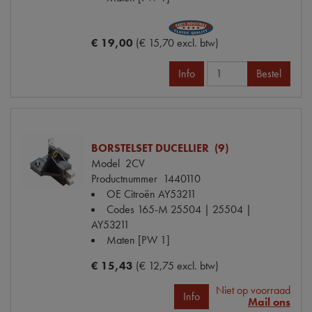
€ 19,00
(€ 15,70 excl. btw)
Info
Bestel
BORSTELSET DUCELLIER (9)
Model
2CV
Productnummer
1440110
OE Citroën
AY53211
Codes
165-M 25504 | 25504 |
AY53211
Maten
[PW 1]
€ 15,43
(€ 12,75 excl. btw)
Niet op voorraad
Info
Mail ons