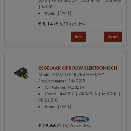
5.75 | AV10-600CR | DX314-10 | DX31410
| M052
Maten
[PW 1]
€ 8,14
(€ 6,73 excl. btw)
Info
Bestel
REGELAAR OPBOUW ELEKTRONISCH
Model
AMI/DYANE/MEHARI/HY
Productnummer
1440215
OE Citroën
AK5351A
Codes
1440217 | AK5351A | M 9001 |
VR-DU510
Maten
[PW 1]
€ 19,66
(€ 16,25 excl. btw)