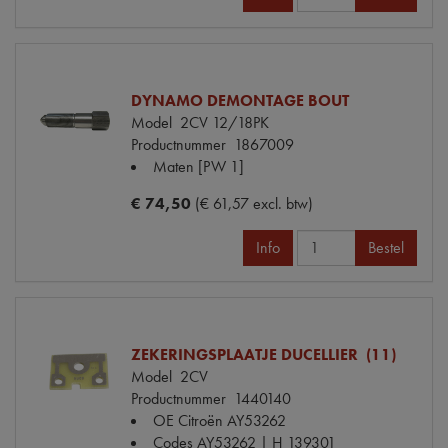
DYNAMO DEMONTAGE BOUT
Model
2CV 12/18PK
Productnummer
1867009
Maten
[PW 1]
€ 74,50
(€ 61,57 excl. btw)
Info
Bestel
ZEKERINGSPLAATJE DUCELLIER (11)
Model
2CV
Productnummer
1440140
OE Citroën
AY53262
Codes
AY53262 | H 139301