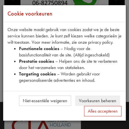
Cookie voorkeuren
Onze website maakt gebruik van cookies zodat we je de beste
Zoeken
service kunnen bieden. Je kunt zelf kiezen welke categorieën je
wilt toestaan. Voor meer informatie, zie onze privacy policy.
Fabrikant
Relevantie
Naam
Prijs
Functionele cookies
– Nodig voor de
Olie-vetten-koelvloeistof
basisfunctionaliteit van de site. (Altijd ingeschakeld)
Prestatie cookies
– Helpen ons de site te verbeteren
door het verzamelen van statistieken.
Er zijn geen producten gevonden die aan uw zoekcriteria
Targeting cookies
– Worden gebruikt voor
voldoen of er zijn te veel producten gevonden
gepersonaliseerde advertenties en inhoud.
Niet-essentiële weigeren
Voorkeuren beheren
Alles accepteren