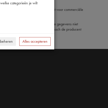
welke categorieën je wilt
 De inhoud van deze website mag niet voor commerciële
en onder het copyright van derden.
de juistheid en nauwkeurigheid van de gegevens niet
. Noch de verantwoordelijk uitgever, noch de producent
 beheren
Alles accepteren