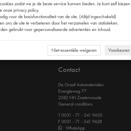
okies zodat we je de beste service kunnen bieden. Je kunt zelf kiezen 
e onze privacy policy.
ijn beschermd onder het auteursrecht en andere beschermende wetten.
dig voor de basisfunctionaliteit van de site. (Altijd ingeschakeld)
geplaatst op andere sites. De website bevat bovendien beelden die vall
n ons de site te verbeteren door het verzamelen van statistieken.
d samengesteld. Verantwoordelijke uitgever en producent kunnen echter 
den gebruikt voor gepersonaliseerde advertenties en inhoud.
hade die direct of indirect voortkomt uit het gebruik van deze website
 waarnaar links bestaan.
Niet-essentiële weigeren
Voorkeuren
Contact
De Graaf Automaterialen
Energieweg 77
2382 NH Zoeterwoude
General conditions
T 0031 - 71 - 541 9450
F 0031 - 71 - 541 9628
WhatsApp