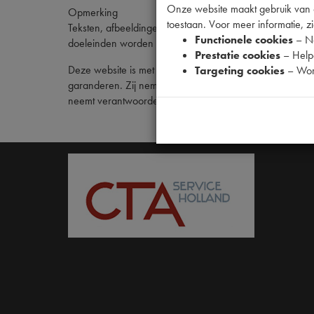
Onze website maakt gebruik van co
Opmerking
toestaan. Voor meer informatie, zi
Teksten, afbeeldingen en tekeningen op deze website z
Functionele cookies
– No
doeleinden worden gekopieerd, verspreid, gewijzigd of 
Prestatie cookies
– Helpe
Deze website is met de grootst mogelijke zorgvuldighei
Targeting cookies
– Wor
garanderen. Zij nemen geen verantwoordelijkheid voor sc
neemt verantwoordelijkheid voor de inhoud van websites