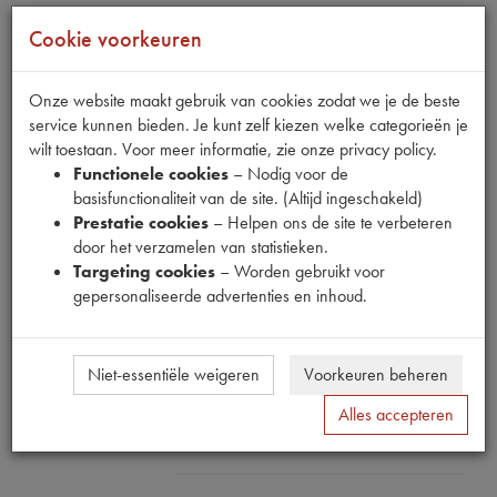
Cookie voorkeuren
Onze website maakt gebruik van cookies zodat we je de beste
service kunnen bieden. Je kunt zelf kiezen welke categorieën je
wilt toestaan. Voor meer informatie, zie onze privacy policy.
Functionele cookies
– Nodig voor de
basisfunctionaliteit van de site. (Altijd ingeschakeld)
Productnummer
Prestatie cookies
– Helpen ons de site te verbeteren
1080117
door het verzamelen van statistieken.
Targeting cookies
– Worden gebruikt voor
Prijs
gepersonaliseerde advertenties en inhoud.
€
12
,
06
(
€
9
,
97
excl. btw
)
Dit product kan op dit moment niet besteld
Niet-essentiële weigeren
Voorkeuren beheren
worden
Alles accepteren
Mail ons