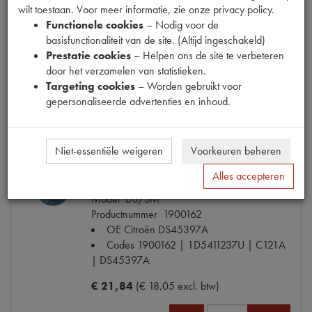
Productnummer
1200179
wilt toestaan. Voor meer informatie, zie onze privacy policy.
OE Citroën
4215
Functionele cookies
– Nodig voor de
Codes
4215 | H139A
basisfunctionaliteit van de site. (Altijd ingeschakeld)
Maten
[PW 1]
Prestatie cookies
– Helpen ons de site te verbeteren
door het verzamelen van statistieken.
€ 32,59
(€ 26,93 excl. btw)
Targeting cookies
– Worden gebruikt voor
gepersonaliseerde advertenties en inhoud.
Info
Bestel
Niet-essentiële weigeren
Voorkeuren beheren
Alles accepteren
REMKNOPRUBBER (PADDESTOEL) (14)
Model
DS/SM
Productnummer
1900162
OE Citroën
DS45397A
Codes
1900162 | 1D5411237U | C121A
| DS45397A
€ 21,84
(€ 18,05 excl. btw)