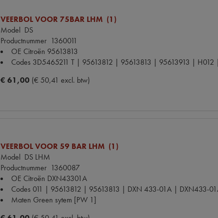
VEERBOL VOOR 75BAR LHM (1)
Model
DS
Productnummer
1360011
OE Citroën
95613813
Codes
3D5465211 T | 95613812 | 95613813 | 95613913 | H012 
€ 61,00
(€ 50,41 excl. btw)
VEERBOL VOOR 59 BAR LHM (1)
Model
DS LHM
Productnummer
1360087
OE Citroën
DXN43301A
Codes
011 | 95613812 | 95613813 | DXN 433-01A | DXN433-01
Maten
Green sytem [PW 1]
€ 61,00
(€ 50,41 excl. btw)