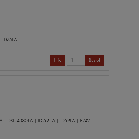
| ID75FA
Info
Bestel
A | DXN43301A | ID 59 FA | ID59FA | P242