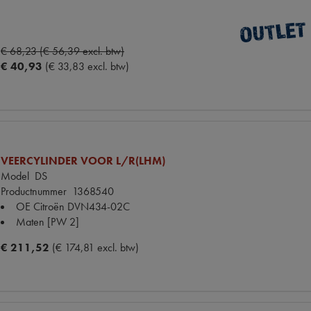
€ 68,23 (€ 56,39 excl. btw)
€ 40,93
(€ 33,83 excl. btw)
VEERCYLINDER VOOR L/R(LHM)
Model
DS
Productnummer
1368540
OE Citroën
DVN434-02C
Maten
[PW 2]
€ 211,52
(€ 174,81 excl. btw)