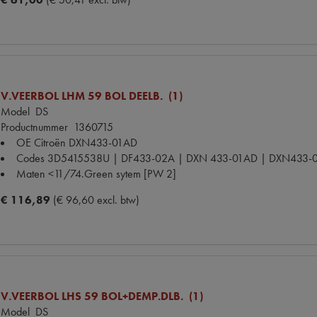
V.VEERBOL LHM 59 BOL DEELB. (1)
Model
DS
Productnummer
1360715
OE Citroën
DXN433-01AD
Codes
3D5415538U | DF433-02A | DXN 433-01AD | DXN433-0
Maten
<11/74.Green sytem [PW 2]
€ 116,89
(€ 96,60 excl. btw)
V.VEERBOL LHS 59 BOL+DEMP.DLB. (1)
Model
DS