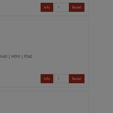
Info
Bestel
1AD | H010 | P242
Info
Bestel