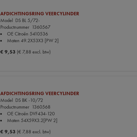
AFDICHTINGSRING VEERCYLINDER
Model
DS BL 5/72-
Productnummer
1360567
OE Citroën
5410536
Maten
49.2X53X3 [PW 2]
€ 9,53
(€ 7,88 excl. btw)
AFDICHTINGSRING VEERCYLINDER
Model
DS BK -10/72
Productnummer
1360568
OE Citroën
DVF434-120
Maten
54X59X3.2[PW 2]
€ 9,53
(€ 7,88 excl. btw)