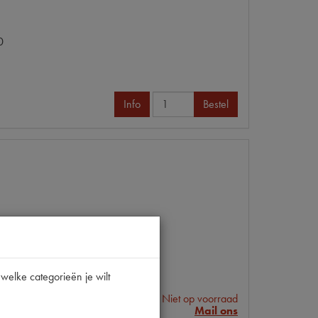
0
Info
Bestel
001 | P140
welke categorieën je wilt
Niet op voorraad
Info
Mail ons