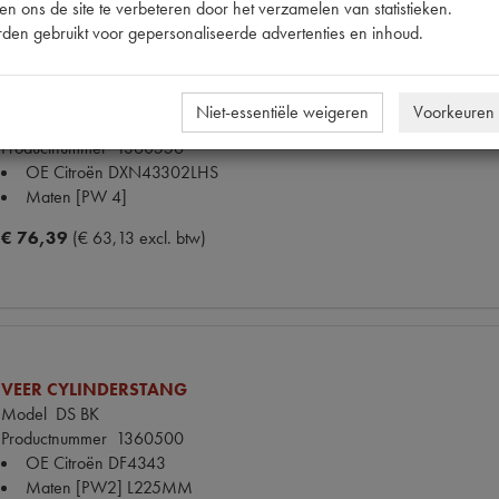
n ons de site te verbeteren door het verzamelen van statistieken.
den gebruikt voor gepersonaliseerde advertenties en inhoud.
MEMBRAAN VEERBOL LHS
Niet-essentiële weigeren
Voorkeuren
Model
DS/SM
Productnummer
1360556
OE Citroën
DXN43302LHS
Maten
[PW 4]
€ 76,39
(€ 63,13 excl. btw)
VEER CYLINDERSTANG
Model
DS BK
Productnummer
1360500
OE Citroën
DF4343
Maten
[PW2] L225MM