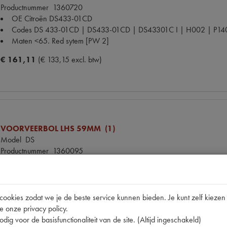
Productnummer
1360720
OE Citroën
DS433-01CD
Codes
DS 433-01CD | DS433-01CD | DS43301C I | H002 | P14
Maten
<65. Red sytem [PW 2]
€ 161,11
(€ 133,15 excl. btw)
VOORVEERBOL LHS 59MM (1)
Model
DS
Productnummer
1360095
OE Citroën
DS433-01C
Codes
DS 433-01C | DS433-01C | DS433-01CD | DS43301C | H
Maten
<65. Red sytem [PW 2]
okies zodat we je de beste service kunnen bieden. Je kunt zelf kiezen 
€ 142,33
(€ 117,63 excl. btw)
e onze privacy policy.
dig voor de basisfunctionaliteit van de site. (Altijd ingeschakeld)