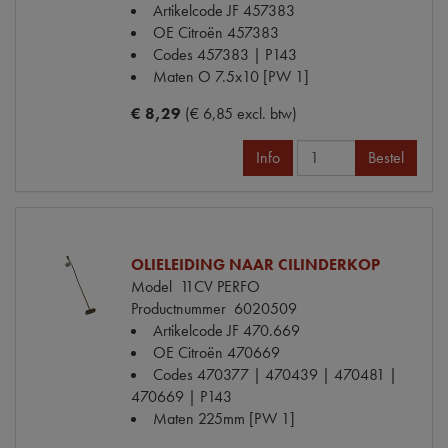
Artikelcode JF
457383
OE Citroën
457383
Codes
457383 | P143
Maten
O 7.5x10 [PW 1]
€ 8,29
(€ 6,85 excl. btw)
Info
Bestel
OLIELEIDING NAAR CILINDERKOP
Model
11CV PERFO
Productnummer
6020509
Artikelcode JF
470.669
OE Citroën
470669
Codes
470377 | 470439 | 470481 |
470669 | P143
Maten
225mm [PW 1]