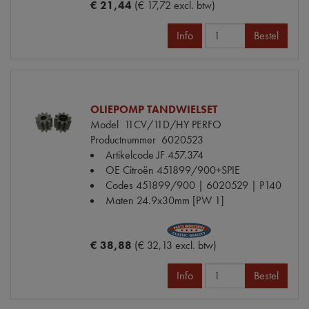
€ 21,44
(€ 17,72 excl. btw)
Info
Bestel
OLIEPOMP TANDWIELSET
Model
11CV/11D/HY PERFO
Productnummer
6020523
Artikelcode JF
457.374
OE Citroën
451899/900+SPIE
Codes
451899/900 | 6020529 | P140
Maten
24.9x30mm [PW 1]
€ 38,88
(€ 32,13 excl. btw)
Info
Bestel