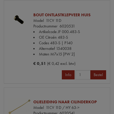
BOUT ONTLASTKLEPVEER HUIS
Model
11CV 11D
Productnummer
6020531
Artikelcode JF
000.483-S
OE Citroën
483-S
Codes
483-S | P140
Alternatief
1540038
Maten
M7x15 [PW 2]
€ 0,51
(€ 0,42 excl. btw)
Info
Bestel
OLIELEIDING NAAR CILINDERKOP
Model
11CV 11D / HY 63->
Productnummer
6020541