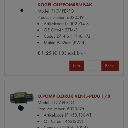
KOGEL OLIEPOMRSN.BAK
Model
11CV PERFO
Productnummer
6020519
Artikelcode JF
002.714-S
OE Citroën
2714-S
Codes
2714-S | P140.172
Maten
9.52mm [PW 4]
€ 1,25
(€ 1,03 excl. btw)
Info
Bestel
O.POMP O.DRUK VENT.+PLUG 1/8
Model
11CV PERFO
Productnummer
6020525
Artikelcode JF
453.130-VT
OE Citroën
453130VT
Codes
453130VT | P143