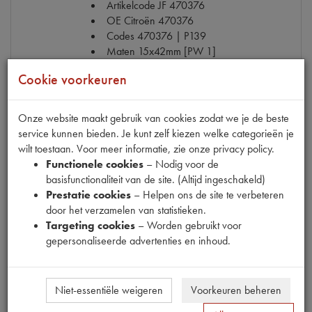
Artikelcode JF
470376
OE Citroën
470376
Codes
470376 | P139
Maten
15x42mm [PW 1]
Cookie voorkeuren
€ 1,13
(€ 0,93 excl. btw)
Onze website maakt gebruik van cookies zodat we je de beste
Info
Bestel
service kunnen bieden. Je kunt zelf kiezen welke categorieën je
wilt toestaan. Voor meer informatie, zie onze privacy policy.
Functionele cookies
– Nodig voor de
basisfunctionaliteit van de site. (Altijd ingeschakeld)
Prestatie cookies
– Helpen ons de site te verbeteren
RING FIBER/KOPER OLIELEIDING
door het verzamelen van statistieken.
Model
11CV/15CV/ID 19
Targeting cookies
– Worden gebruikt voor
Productnummer
6020439
gepersonaliseerde advertenties en inhoud.
Artikelcode JF
1099
OE Citroën
1099
Codes
1099 | PA4295
Niet-essentiële weigeren
Voorkeuren beheren
Maten
[PW 4]