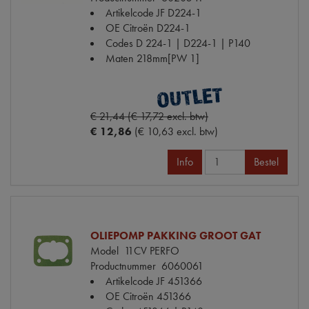
Artikelcode JF
D224-1
OE Citroën
D224-1
Codes
D 224-1 | D224-1 | P140
Maten
218mm[PW 1]
€ 21,44 (€ 17,72 excl. btw)
€ 12,86
(€ 10,63 excl. btw)
Info
Bestel
OLIEPOMP PAKKING GROOT GAT
Model
11CV PERFO
Productnummer
6060061
Artikelcode JF
451366
OE Citroën
451366