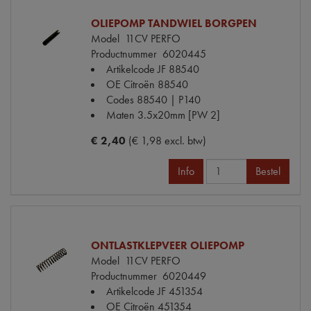
OLIEPOMP TANDWIEL BORGPEN
Model
11CV PERFO
Productnummer
6020445
Artikelcode JF
88540
OE Citroën
88540
Codes
88540 | P140
Maten
3.5x20mm [PW 2]
€ 2,40
(€ 1,98 excl. btw)
Info
Bestel
ONTLASTKLEPVEER OLIEPOMP
Model
11CV PERFO
Productnummer
6020449
Artikelcode JF
451354
OE Citroën
451354