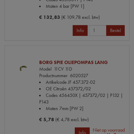
Maten
4 bar [PW 1]
€ 132,83
(€ 109,78 excl. btw)
Info
Bestel
BORG SPIE OLIEPOMPAS LANG
Model
11CV 11D
Productnummer
6020527
Artikelcode JF
457.372-02
OE Citroën
457372/02
Codes
456450X | 457372/02 | P132 |
P143
Maten
7mm [PW 2]
€ 5,78
(€ 4,78 excl. btw)
Niet op voorraad
Info