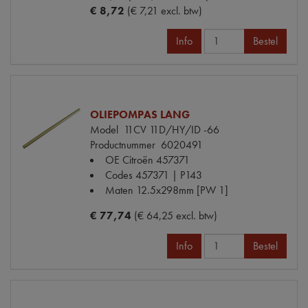
€ 8,72
(€ 7,21 excl. btw)
Info
Bestel
OLIEPOMPAS LANG
Model
11CV 11D/HY/ID -66
Productnummer
6020491
OE Citroën
457371
Codes
457371 | P143
Maten
12.5x298mm [PW 1]
€ 77,74
(€ 64,25 excl. btw)
Info
Bestel