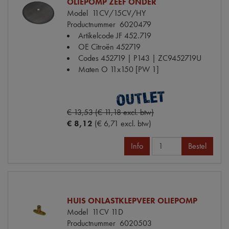
OLIEPOMP ZEEF ONDER
Model
11CV/15CV/HY
Productnummer
6020479
Artikelcode JF
452.719
OE Citroën
452719
Codes
452719 | P143 | ZC9452719U
Maten
O 11x150 [PW 1]
€ 13,53 (€ 11,18 excl. btw)
€ 8,12
(€ 6,71 excl. btw)
Info
Bestel
HUIS ONLASTKLEPVEER OLIEPOMP
Model
11CV 11D
Productnummer
6020503