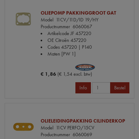
OLIEPOMP PAKKINGGROOT GAT
Model
11CV/11D/ID 19/HY
Productnummer
6060067
Artikelcode JF
457220
OE Citroën
457220
Codes
457220 | P140
Maten
[PW 1]
€ 1,86
(€ 1,54 excl. btw)
Info
Bestel
OLIELEIDINGPAKKING CILINDERKOP
Model
11CV PERFO/15CV
Productnummer
6060069