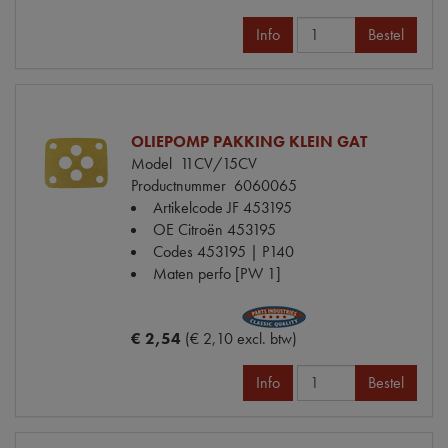
Info
Bestel
OLIEPOMP PAKKING KLEIN GAT
Model
11CV/15CV
Productnummer
6060065
Artikelcode JF
453195
OE Citroën
453195
Codes
453195 | P140
Maten
perfo [PW 1]
€ 2,54
(€ 2,10 excl. btw)
Info
Bestel