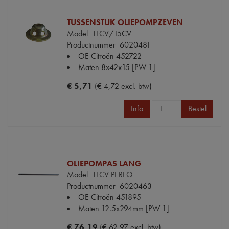
TUSSENSTUK OLIEPOMPZEVEN
Model
11CV/15CV
Productnummer
6020481
OE Citroën
452722
Maten
8x42x15 [PW 1]
€ 5,71
(€ 4,72 excl. btw)
Info
Bestel
OLIEPOMPAS LANG
Model
11CV PERFO
Productnummer
6020463
OE Citroën
451895
Maten
12.5x294mm [PW 1]
€ 76,19
(€ 62,97 excl. btw)