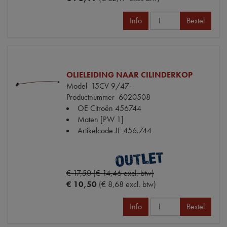
Info
Bestel
OLIELEIDING NAAR CILINDERKOP
Model
15CV 9/47-
Productnummer
6020508
OE Citroën
456744
Maten
[PW 1]
Artikelcode JF
456.744
€ 17,50 (€ 14,46 excl. btw)
€ 10,50
(€ 8,68 excl. btw)
Info
Bestel