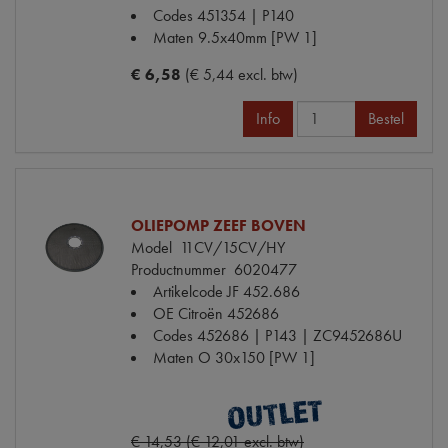
Codes
451354 | P140
Maten
9.5x40mm [PW 1]
€ 6,58
(€ 5,44 excl. btw)
Info
Bestel
OLIEPOMP ZEEF BOVEN
Model
11CV/15CV/HY
Productnummer
6020477
Artikelcode JF
452.686
OE Citroën
452686
Codes
452686 | P143 | ZC9452686U
Maten
O 30x150 [PW 1]
€ 14,53 (€ 12,01 excl. btw)