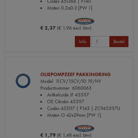
Codes
451366 | P140
Maten
0.2a0.3 [PW 1]
€ 2,37
(€ 1,96 excl. btw)
Info
Bestel
OLIEPOMPZEEF PAKKINGRING
Model
11CV/15CV/ID 19/HY
Productnummer
6060063
Artikelcode JF
453117
OE Citroën
453117
Codes
453117 | P143 | ZC9453117U
Maten
O 42x29mm [PW 1]
€ 1,79
(€ 1,48 excl. btw)