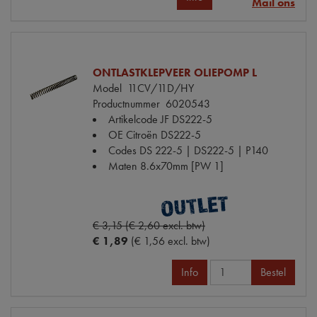
Mail ons
ONTLASTKLEPVEER OLIEPOMP L
Model
11CV/11D/HY
Productnummer
6020543
Artikelcode JF
DS222-5
OE Citroën
DS222-5
Codes
DS 222-5 | DS222-5 | P140
Maten
8.6x70mm [PW 1]
€ 3,15 (€ 2,60 excl. btw)
€ 1,89
(€ 1,56 excl. btw)
Info
Bestel