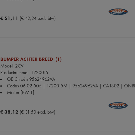
€ 51,11
(€ 42,24 excl. btw)
BUMPER ACHTER BREED (1)
Model
2CV
Productnummer
1720015
OE Citroën
95624962VA
Codes
06.02.505 | 1720015M | 95624962VA | CA1302 | ONB
Maten
[PW 1]
€ 38,12
(€ 31,50 excl. btw)