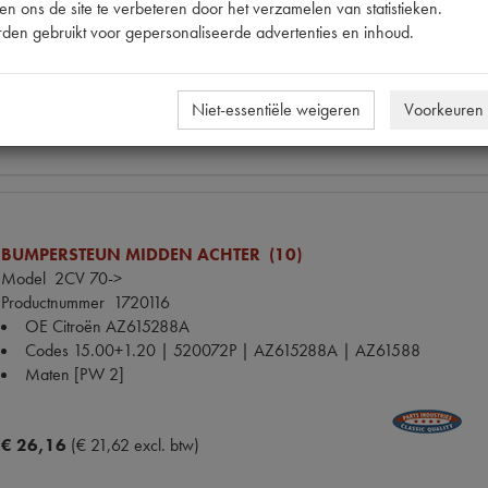
n ons de site te verbeteren door het verzamelen van statistieken.
Codes
1720115 TOOLS D | AZ615288A | AZ61588 | ST.8
den gebruikt voor gepersonaliseerde advertenties en inhoud.
Maten
[PW 2]
€ 26,16
(€ 21,62 excl. btw)
Niet-essentiële weigeren
Voorkeuren
BUMPERSTEUN MIDDEN ACHTER (10)
Model
2CV 70->
Productnummer
1720116
OE Citroën
AZ615288A
Codes
15.00+1.20 | 520072P | AZ615288A | AZ61588
Maten
[PW 2]
€ 26,16
(€ 21,62 excl. btw)