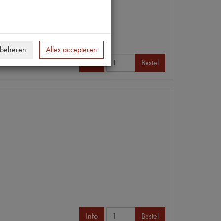
 beheren
Alles accepteren
Info
Bestel
Info
Bestel