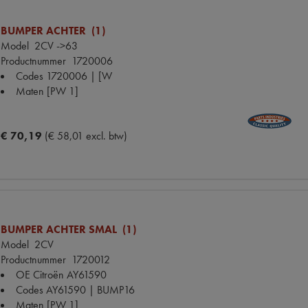
BUMPER ACHTER (1)
Model
2CV ->63
Productnummer
1720006
Codes
1720006 | [W
Maten
[PW 1]
€ 70,19
(€ 58,01 excl. btw)
BUMPER ACHTER SMAL (1)
Model
2CV
Productnummer
1720012
OE Citroën
AY61590
Codes
AY61590 | BUMP16
Maten
[PW 1]