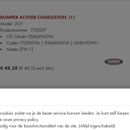
BUMPER ACHTER CHARLESTON (1)
Model
2CV
Productnummer
1720017
OE Citroën
95624962VA
Codes
1720017M | 95624962VA | UNKNOWN
Maten
[PW 1]
€ 48,58
(€ 40,15 excl. btw)
BUMPERSTEUN LAAG (10)
okies zodat we je de beste service kunnen bieden. Je kunt zelf kiezen 
Model
2CV ->70/DYANE/AZAM
e onze privacy policy.
Productnummer
1720115
dig voor de basisfunctionaliteit van de site. (Altijd ingeschakeld)
OE Citroën
AZ61588