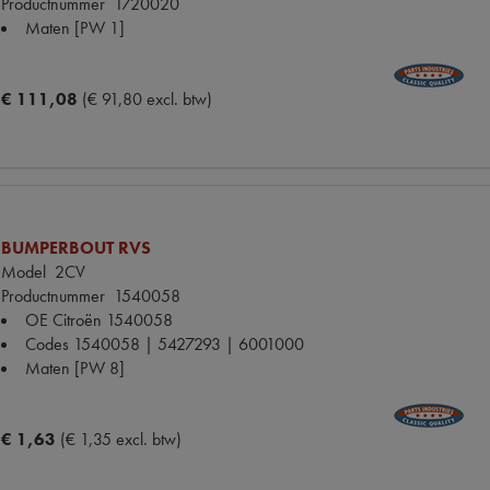
Productnummer
1720020
Maten
[PW 1]
€ 111,08
(€ 91,80 excl. btw)
BUMPERBOUT RVS
Model
2CV
Productnummer
1540058
OE Citroën
1540058
Codes
1540058 | 5427293 | 6001000
Maten
[PW 8]
€ 1,63
(€ 1,35 excl. btw)