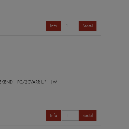
Info
Bestel
EKEND | PC/2CVARR L.* | [W
Info
Bestel